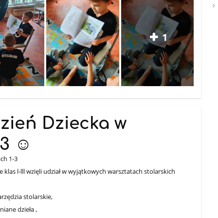
1
zień Dziecka w
3 ☺️
ch 1-3
 klas l-lll wzięli udział w wyjątkowych warsztatach stolarskich
zędzia stolarskie,
iane dzieła ,