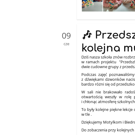
🎶 Przedsz
09
cze
kolejna m
Dziś nasza szkoła znów rozbr
w ramach projektu "Przedszko
dwie cudowne grupy z przedszk
Podczas zajęć poznawaliśmy
z dźwiękami dzwonków nacisk
bardzo różni się od przedszko
W sali nie brakowało radośc
otwartością weszły w rolę 
i chłonąc atmosferę szkolnyc
To były kolejne piękne lekcj
w tle .
Dziękujemy Motylkom i Biedro
Do zobaczenia przy kolejnych