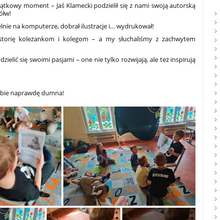
jątkowy moment – Jaś Klamecki podzielił się z nami swoją autorską
ółw!
elnie na komputerze, dobrał ilustracje i… wydrukował!
istorię koleżankom i kolegom – a my słuchaliśmy z zachwytem
zielić się swoimi pasjami – one nie tylko rozwijają, ale też inspirują
Ciebie naprawdę dumna!