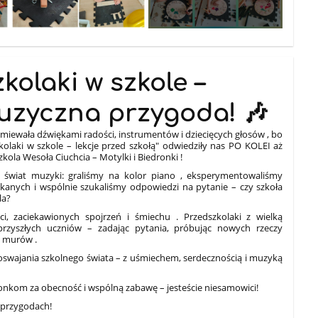
kolaki w szkole –
uzyczna przygoda! 🎶
zmiewała dźwiękami radości, instrumentów i dziecięcych głosów , bo
laki w szkole – lekcje przed szkołą" odwiedziły nas PO KOLEI aż
ola Wesoła Ciuchcia – Motylki i Biedronki !
 świat muzyki: graliśmy na kolor piano , eksperymentowaliśmy
anych i wspólnie szukaliśmy odpowiedzi na pytanie – czy szkoła
la?
i, zaciekawionych spojrzeń i śmiechu . Przedszkolaki z wielką
przyszłych uczniów – zadając pytania, próbując nowych rzeczy
h murów .
e oswajania szkolnego świata – z uśmiechem, serdecznością i muzyką
nkom za obecność i wspólną zabawę – jesteście niesamowici!
 przygodach!