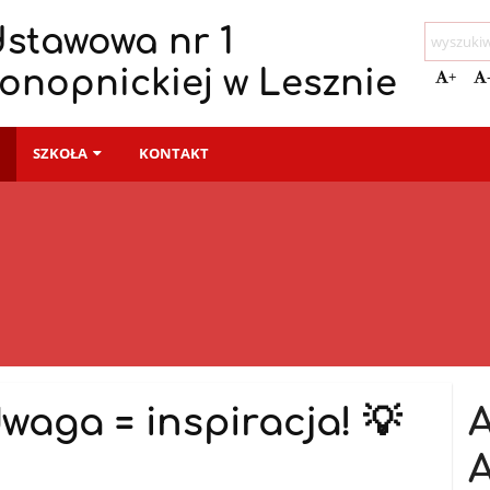
dstawowa nr 1
Konopnickiej w Lesznie
+
I
SZKOŁA
KONTAKT
waga = inspiracja! 💡
A