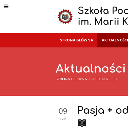
Szkoła Po
im. Marii 
STRONA GŁÓWNA
AKTUALNOŚC
Aktualności
STRONA GŁÓWNA
/
AKTUALNOŚCI
Aktualności
Pasja + od
09
cze
📖