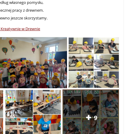
edług własnego pomysłu,
iecznej pracy z drewnem.
pewno jeszcze skorzystamy.
ci Kreatywnie w Drewnie
9