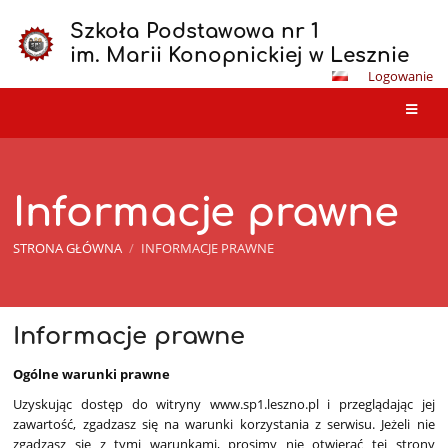
Szkoła Podstawowa nr 1
im. Marii Konopnickiej w Lesznie
Logowanie
Informacje prawne
STRONA GŁÓWNA
/
INFORMACJE PRAWNE
Informacje
Informacje prawne
prawne
Ogólne warunki prawne
Uzyskując dostęp do witryny www.sp1.leszno.pl i przeglądając jej
zawartość, zgadzasz się na warunki korzystania z serwisu. Jeżeli nie
zgadzasz się z tymi warunkami, prosimy nie otwierać tej strony