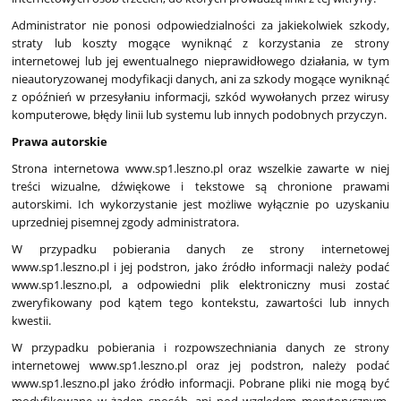
Administrator nie ponosi odpowiedzialności za jakiekolwiek szkody,
straty lub koszty mogące wyniknąć z korzystania ze strony
internetowej lub jej ewentualnego nieprawidłowego działania, w tym
nieautoryzowanej modyfikacji danych, ani za szkody mogące wyniknąć
z opóźnień w przesyłaniu informacji, szkód wywołanych przez wirusy
komputerowe, błędy linii lub systemu lub innych podobnych przyczyn.
Prawa autorskie
Strona internetowa www.sp1.leszno.pl oraz wszelkie zawarte w niej
treści wizualne, dźwiękowe i tekstowe są chronione prawami
autorskimi. Ich wykorzystanie jest możliwe wyłącznie po uzyskaniu
uprzedniej pisemnej zgody administratora.
W przypadku pobierania danych ze strony internetowej
www.sp1.leszno.pl i jej podstron, jako źródło informacji należy podać
www.sp1.leszno.pl, a odpowiedni plik elektroniczny musi zostać
zweryfikowany pod kątem tego kontekstu, zawartości lub innych
kwestii.
W przypadku pobierania i rozpowszechniania danych ze strony
internetowej www.sp1.leszno.pl oraz jej podstron, należy podać
www.sp1.leszno.pl jako źródło informacji. Pobrane pliki nie mogą być