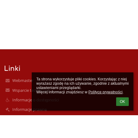
Linki
Ta strona wykorzystuje pliki cookies. Korzystając z niej 
Webmaster
wyrażasz zgodę na ich używanie, zgodnie z aktualnymi 
ustawieniami przeglądarki.

Wsparcie techniczne
Więcej informacji znajdziesz w 
Polityce prywatności
.
Informacje o dostępności
OK
Informacje prawne
Polityka prywatności
Metryczka