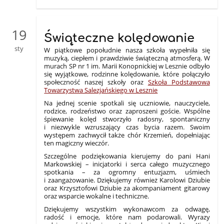
19
Świąteczne kolędowanie
sty
W piątkowe popołudnie nasza szkoła wypełniła się
muzyką, ciepłem i prawdziwie świąteczną atmosferą. W
murach SP nr 1 im. Marii Konopnickiej w Lesznie odbyło
się wyjątkowe, rodzinne kolędowanie, które połączyło
społeczność naszej szkoły oraz
Szkoła Podstawowa
Towarzystwa Salezjańskiego w Lesznie
Na jednej scenie spotkali się uczniowie, nauczyciele,
rodzice, rodzeństwo oraz zaproszeni goście. Wspólne
śpiewanie kolęd stworzyło radosny, spontaniczny
i niezwykle wzruszający czas bycia razem. Swoim
występem zachwycił także chór Krzemień, dopełniając
ten magiczny wieczór.
Szczególne podziękowania kierujemy do pani Hani
Markowskiej – inicjatorki i serca całego muzycznego
spotkania – za ogromny entuzjazm, uśmiech
i zaangażowanie. Dziękujemy również Karolowi Dziubie
oraz Krzysztofowi Dziubie za akompaniament gitarowy
oraz wsparcie wokalne i techniczne.
Dziękujemy wszystkim wykonawcom za odwagę,
radość i emocje, które nam podarowali. Wyrazy