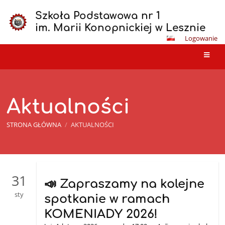
Szkoła Podstawowa nr 1
im. Marii Konopnickiej w Lesznie
Logowanie
Aktualności
STRONA GŁÓWNA
/
AKTUALNOŚCI
Aktualności
31
📣 Zapraszamy na kolejne
sty
spotkanie w ramach
KOMENIADY 2026!