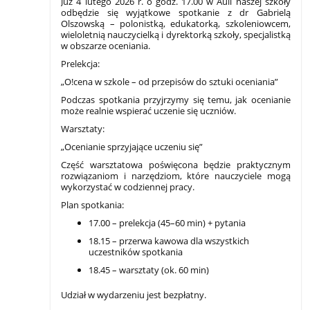
Już 4 lutego 2026 r. o godz. 17.00 w Auli naszej szkoły
odbędzie się wyjątkowe spotkanie z dr Gabrielą
Olszowską – polonistką, edukatorką, szkoleniowcem,
wieloletnią nauczycielką i dyrektorką szkoły, specjalistką
w obszarze oceniania.
Prelekcja:
„O!cena w szkole – od przepisów do sztuki oceniania”
Podczas spotkania przyjrzymy się temu, jak ocenianie
może realnie wspierać uczenie się uczniów.
Warsztaty:
„Ocenianie sprzyjające uczeniu się”
Część warsztatowa poświęcona będzie praktycznym
rozwiązaniom i narzędziom, które nauczyciele mogą
wykorzystać w codziennej pracy.
Plan spotkania:
17.00 – prelekcja (45–60 min) + pytania
18.15 – przerwa kawowa dla wszystkich
uczestników spotkania
18.45 – warsztaty (ok. 60 min)
Udział w wydarzeniu jest bezpłatny.