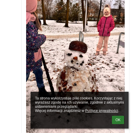
Ta strona wykorzystuje pliki cookies. Korzystając z niej 
wyrażasz zgodę na ich używanie, zgodnie z aktualnymi 
ustawieniami przeglądarki.

Więcej informacji znajdziesz w 
Polityce prywatności
.
OK