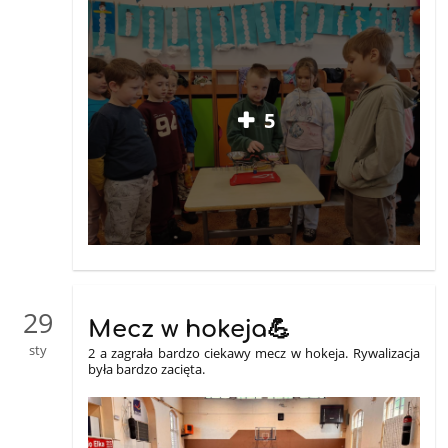
5
29
Mecz w hokeja💪
sty
2 a zagrała bardzo ciekawy mecz w hokeja
. Rywalizacja
była bardzo zacięta.