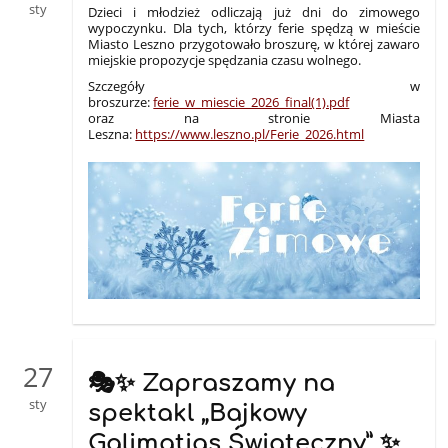
sty
Dzieci i młodzież odliczają już dni do zimowego
wypoczynku. Dla tych, którzy ferie spędzą w mieście
Miasto Leszno przygotowało broszurę, w której zawaro
miejskie propozycje spędzania czasu wolnego.
Szczegóły w
broszurze:
ferie_w_miescie_2026_final(1).pdf
oraz na stronie Miasta
Leszna:
https://www.leszno.pl/Ferie_2026.html
27
🎭✨ Zapraszamy na
sty
spektakl „Bajkowy
Galimatias Świąteczny” ✨