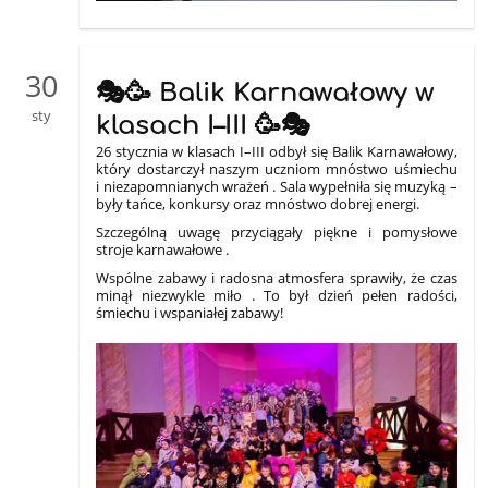
30
🎭🥳 Balik Karnawałowy w
sty
klasach I–III 🥳🎭
26 stycznia w klasach I–III odbył się Balik Karnawałowy,
który dostarczył naszym uczniom mnóstwo uśmiechu
i niezapomnianych wrażeń . Sala wypełniła się muzyką –
były tańce, konkursy oraz mnóstwo dobrej energi.
Szczególną uwagę przyciągały piękne i pomysłowe
stroje karnawałowe .
Wspólne zabawy i radosna atmosfera sprawiły, że czas
minął niezwykle miło . To był dzień pełen radości,
śmiechu i wspaniałej zabawy!