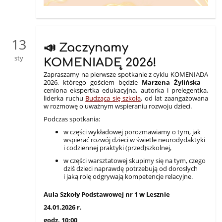
13
📣 Zaczynamy
sty
KOMENIADĘ 2026!
Zapraszamy na pierwsze spotkanie z cyklu KOMENIADA
2026, którego gościem będzie
Marzena Żylińska
–
ceniona ekspertka edukacyjna, autorka i prelegentka,
liderka ruchu
Budząca się szkoła
, od lat zaangażowana
w rozmowę o uważnym wspieraniu rozwoju dzieci.
Podczas spotkania:
w części wykładowej porozmawiamy o tym, jak
wspierać rozwój dzieci w świetle neurodydaktyki
i codziennej praktyki (przed)szkolnej,
w części warsztatowej skupimy się na tym, czego
dziś dzieci naprawdę potrzebują od dorosłych
i jaką rolę odgrywają kompetencje relacyjne.
Aula Szkoły Podstawowej nr 1 w Lesznie
24.01.2026 r.
godz. 10:00