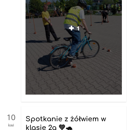
1
10
Spotkanie z żółwiem w
kwi
klasie 2a 💚🐢