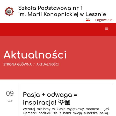
Szkoła Podstawowa nr 1
im. Marii Konopnickiej w Lesznie
Logowanie
Aktualności
STRONA GŁÓWNA
/
AKTUALNOŚCI
Aktualności
09
Pasja + odwaga =
cze
inspiracja! 💡📖
Wczoraj mieliśmy w klasie wyjątkowy moment – Jaś
Klamecki podzielił się z nami swoją autorską bajką,