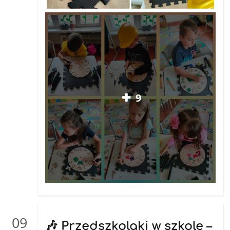
9
09
🎶 Przedszkolaki w szkole –