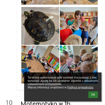
Ta strona wykorzystuje pliki cookies. Korzystając z niej 
wyrażasz zgodę na ich używanie, zgodnie z aktualnymi 
ustawieniami przeglądarki.

Więcej informacji znajdziesz w 
Polityce prywatności
.
OK
10
Matematyka w 1b