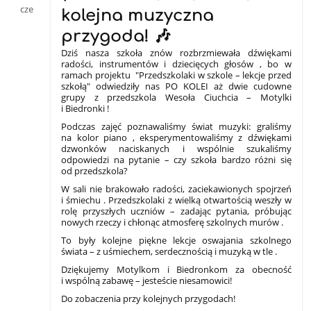
cze
kolejna muzyczna
przygoda! 🎶
Dziś nasza szkoła znów rozbrzmiewała dźwiękami
radości, instrumentów i dziecięcych głosów , bo w
ramach projektu "Przedszkolaki w szkole – lekcje przed
szkołą" odwiedziły nas PO KOLEI aż dwie cudowne
grupy z przedszkola Wesoła Ciuchcia – Motylki
i Biedronki !
Podczas zajęć poznawaliśmy świat muzyki: graliśmy
na kolor piano , eksperymentowaliśmy z dźwiękami
dzwonków naciskanych i wspólnie szukaliśmy
odpowiedzi na pytanie – czy szkoła bardzo różni się
od przedszkola?
W sali nie brakowało radości, zaciekawionych spojrzeń
i śmiechu . Przedszkolaki z wielką otwartością weszły w
rolę przyszłych uczniów – zadając pytania, próbując
nowych rzeczy i chłonąc atmosferę szkolnych murów .
To były kolejne piękne lekcje oswajania szkolnego
świata – z uśmiechem, serdecznością i muzyką w tle .
Dziękujemy Motylkom i Biedronkom za obecność
i wspólną zabawę – jesteście niesamowici!
Do zobaczenia przy kolejnych przygodach!