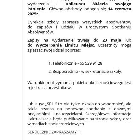
wydarzenia -
jubileuszu 80-lecia swojego
istnienia.
Główne obchody odbędą się
14 czerwca
2025r.
Dyrekcja szkoły zaprasza wszystkich absolwentów
do zapisów i udziału w uroczystym Spotkaniu
Absolwentów.
Zapisy na wydarzenie trwają do
23 maja
lub
do
Wyczerpania Limitu Miejsc
. Uczestnicy mogą
zgłaszać swój udział poprzez:
Telefonicznie - 65 529 91 28
Bezpośrednio - w sekretariacie szkoły.
Warunkiem otrzymania pakietu okolicznościowego jest
rejestracja uczestników.
Jubileusz „SP1 ” to nie tylko okazja do wspomnień, ale
także szansa na ponowne spotkanie z dawnymi
przyjaciółmi i nauczycielami. Szczegółowe informacje
i aktualizacje będą publikowane na stronie szkoły oraz
w mediach społecznościowych.
SERDECZNIE ZAPRASZAMY!!!!!