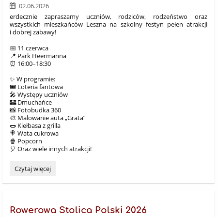
💙
02.06.2026
🎉:
erdecznie zapraszamy uczniów, rodziców, rodzeństwo oraz
wszystkich mieszkańców Leszna na szkolny festyn pełen atrakcji
i dobrej zabawy!
📅 11 czerwca
📍 Park Heermanna
⏰ 16:00–18:30
✨ W programie:
🎟️ Loteria fantowa
🎤 Występy uczniów
🏰 Dmuchańce
📸 Fotobudka 360
🎨 Malowanie auta „Grata”
🌭 Kiełbasa z grilla
🍭 Wata cukrowa
🍿 Popcorn
🎈 Oraz wiele innych atrakcji!
🎉
Czytaj więcej
FESTYN
SZKOLNY
🎉:
Rowerowa Stolica Polski 2026