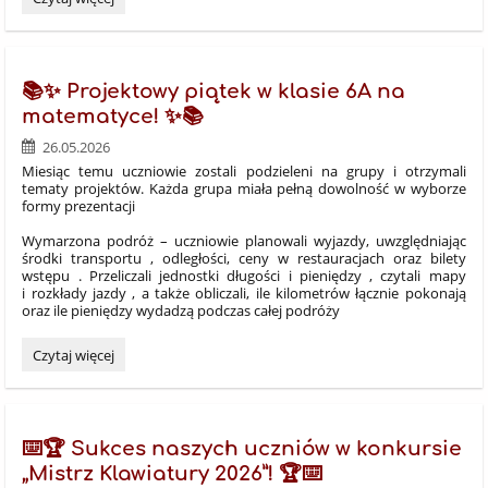
z
Doradztwa
zawodowego
:
📚✨ Projektowy piątek w klasie 6A na
matematyce! ✨📚
26.05.2026
Miesiąc temu uczniowie zostali podzieleni na grupy i otrzymali
tematy projektów. Każda grupa miała pełną dowolność w wyborze
formy prezentacji
Wymarzona podróż – uczniowie planowali wyjazdy, uwzględniając
środki transportu , odległości, ceny w restauracjach oraz bilety
wstępu . Przeliczali jednostki długości i pieniędzy , czytali mapy
i rozkłady jazdy , a także obliczali, ile kilometrów łącznie pokonają
oraz ile pieniędzy wydadzą podczas całej podróży
📚
Czytaj więcej
✨
Projektowy
piątek
w
⌨️🏆 Sukces naszych uczniów w konkursie
klasie
„Mistrz Klawiatury 2026”! 🏆⌨️
6A