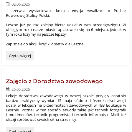
02.06.2026
1 czerwca wystartowała kolejna edycja rywalizacji o Puchar
Rowerowej Stolicy Polski.
Leszno już po raz kolejny bierze udział w tym przedsięwzięciu. W
ubiegłym roku nasze miasto uplasowało się na 6 miejscu, jednak w
tym roku liczymy na jeszcze lepszy
Zapisz się do akcji i kręć kilometry dla Leszna!
Rowerowa
Czytaj więcej
Stolica
Polski
2026:
Zajęcia z Doradztwa zawodowego
26.05.2026
Lekcje doradztwa zawodowego w naszej szkole przyjęły ostatnio
bardzo praktyczny wymiar. 15 maja siódmo- i ósmoklasiści wzięli
udział w lekcjach na przedmiotach zawodowych w TEB Edukacja w
Lesznie. Poznali w ten sposób zawody takie jak: technik fotografii
i multimediów, technik programista i technik informatyk. Mieli też
okazji spróbować swoich sił na strzelnicy.
Zajęcia
Czytaj więcej