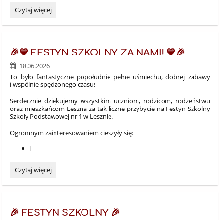
Wycieczka
Czytaj więcej
klas
3:
🎉💙 FESTYN SZKOLNY ZA NAMI! 💙🎉
18.06.2026
To było fantastyczne popołudnie pełne uśmiechu, dobrej zabawy
i wspólnie spędzonego czasu!
Serdecznie dziękujemy wszystkim uczniom, rodzicom, rodzeństwu
oraz mieszkańcom Leszna za tak liczne przybycie na Festyn Szkolny
Szkoły Podstawowej nr 1 w Lesznie.
Ogromnym zainteresowaniem cieszyły się:
l
🎉
Czytaj więcej
💙
FESTYN
SZKOLNY
ZA
🎉 FESTYN SZKOLNY 🎉
NAMI!