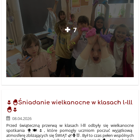
7
🌷🐣Śniadanie wielkanocne w klasach l-lll
🐣🌷
08.04.2026
Przed świąteczną przerwą w klasach l-lll odbyły się wielkanocne
spotkania 🐥🍽️🌷, które pomogły uczniom poczuć wyjątkową
atmosferę zbliżających się ŚWIĄT 🌿🪻🐰. Był to czas pełen wspólnych