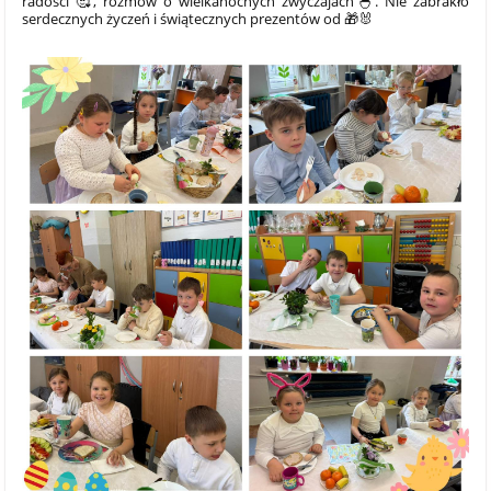
radości 🥰, rozmów o wielkanocnych zwyczajach🐣. Nie zabrakło
serdecznych życzeń i świątecznych prezentów od 🎁🐰