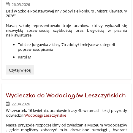
na
26.05.2026
matematyce!
Dziś w Szkole Podstawowej nr 7 odbył się konkurs „Mistrz Klawiatury
✨
2026”
📚:
Naszą szkołę reprezentowało troje uczniów, którzy wykazali się
niezwykłą sprawnością, szybkością oraz biegłością w pisaniu
na klawiaturze
Tobiasz Jurgawka z klasy 7b zdobył I miejsce w kategorii
poprawność pisania
Karol M
⌨️
Czytaj więcej
🏆
Sukces
naszych
uczniów
Wycieczka do Wodociągów Leszczyńskich
w
22.04.2026
konkursie
„Mistrz
W czwartek, 16 kwietnia, uczniowie klasy 4b w ramach lekcji przyrody
Klawiatury
odwiedzili
Wodociągi Leszczyńskie
2026”!
Naszą przygodę rozpoczęliśmy od zwiedzania Muzeum Wodociągów
🏆
, gdzie mogliśmy zobaczyć m.in. drewniane rurociągi , hydrant
⌨️: