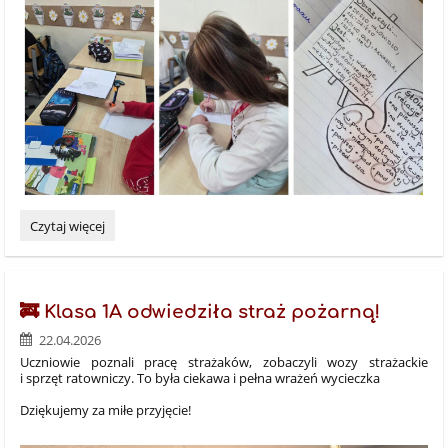
Uczniowie
Czytaj więcej
klasy
3a
tworzyli
dziś
🚒 Klasa 1A odwiedziła straż pożarną!
pędzlem
🖌
22.04.2026
🌷
Uczniowie poznali pracę strażaków, zobaczyli wozy strażackie
i
i sprzęt ratowniczy. To była ciekawa i pełna wrażeń wycieczka
słowem
🙂:
Dziękujemy za miłe przyjęcie!