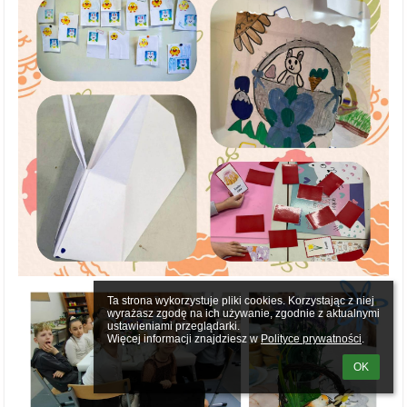
Ta strona wykorzystuje pliki cookies. Korzystając z niej 
wyrażasz zgodę na ich używanie, zgodnie z aktualnymi 
ustawieniami przeglądarki.

Więcej informacji znajdziesz w 
Polityce prywatności
.
OK