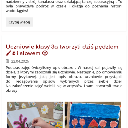
nadziemny , strój kanalarza oraz działającą tarczę separacyjną . To
była prawdziwa podróż w czasie i okazja do poznania historii
wodociągów!
Wycieczka
Czytaj więcej
do
Wodociągów
Leszczyńskich
:
Uczniowie klasy 3a tworzyli dziś pędzlem
🖌🌷i słowem 🙂
22.04.2026
Podczas zajęć ćwiczyliśmy opis obrazu
. W naszej sali pojawiły się
dzieła
, z którymi zapoznali się uczniowie. Nastepnie, po omówiemiu
formy jezykowej, jaką jest opis obrazu, uczniowie przystąpili
do redagowania opisów
wybranych przez siebie dzieł.
Na zakończenie zajęć wcielili się w artystów
i sami stworzyli swoje
obrazy.