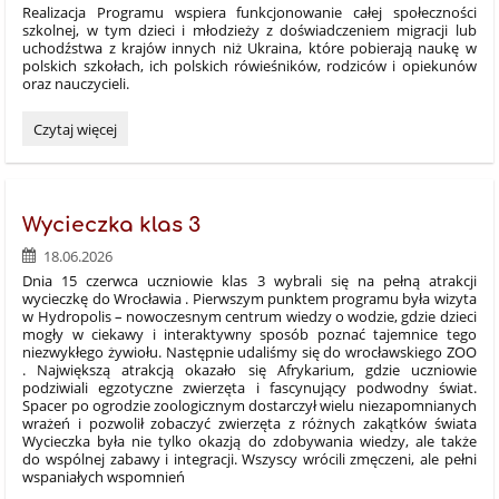
Realizacja Programu wspiera funkcjonowanie całej społeczności
szkolnej, w tym dzieci i młodzieży z doświadczeniem migracji lub
uchodźstwa z krajów innych niż Ukraina, które pobierają naukę w
polskich szkołach, ich polskich rówieśników, rodziców i opiekunów
oraz nauczycieli.
„PRZYJAZNA
Czytaj więcej
SZKOŁA”
Rządowy
program
wyrównywania
Wycieczka klas 3
szans
edukacyjnych
18.06.2026
dzieci
Dnia 15 czerwca uczniowie klas 3 wybrali się na pełną atrakcji
i
wycieczkę do Wrocławia
. Pierwszym punktem programu była wizyta
młodzieży
w Hydropolis – nowoczesnym centrum wiedzy o wodzie
, gdzie dzieci
„Przyjazna
mogły w ciekawy i interaktywny sposób poznać tajemnice tego
szkoła”
niezwykłego żywiołu
. Następnie udaliśmy się do wrocławskiego ZOO
w
. Największą atrakcją okazało się Afrykarium, gdzie uczniowie
podziwiali egzotyczne zwierzęta
i fascynujący podwodny świat
.
latach
Spacer po ogrodzie zoologicznym dostarczył wielu niezapomnianych
2025-
wrażeń i pozwolił zobaczyć zwierzęta z różnych zakątków świata
2027:
Wycieczka
była nie tylko okazją do zdobywania wiedzy, ale także
do wspólnej zabawy i integracji. Wszyscy wrócili zmęczeni, ale pełni
wspaniałych wspomnień