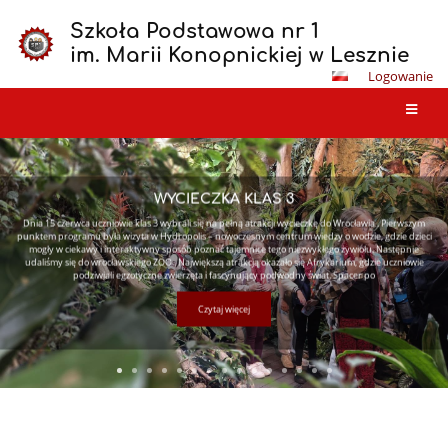
Szkoła Podstawowa nr 1
im. Marii Konopnickiej w Lesznie
Logowanie
Strona
główna
🎉💙 FESTYN SZKOLNY ZA NAMI! 💙🎉
To było fantastyczne popołudnie pełne uśmiechu, dobrej zabawy i wspólnie spędzonego czasu!
Serdecznie dziękujemy wszystkim uczniom, rodzicom, rodzeństwu oraz mieszkańcom Leszna za tak
liczne przybycie na Festyn Szkolny Szkoły Podstawowej nr 1 w Lesznie.
Czytaj więcej